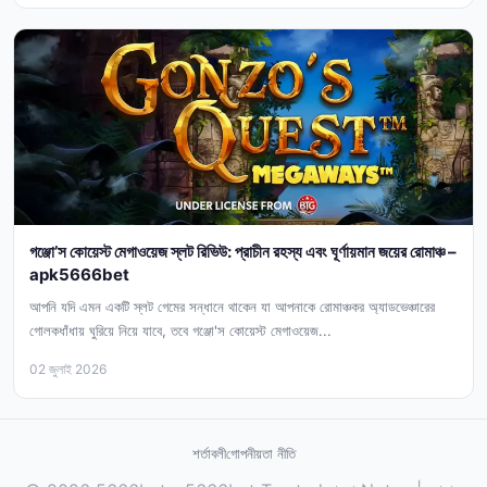
গঞ্জো’স কোয়েস্ট মেগাওয়েজ স্লট রিভিউ: প্রাচীন রহস্য এবং ঘূর্ণায়মান জয়ের রোমাঞ্চ –
apk5666bet
আপনি যদি এমন একটি স্লট গেমের সন্ধানে থাকেন যা আপনাকে রোমাঞ্চকর অ্যাডভেঞ্চারের
গোলকধাঁধায় ঘুরিয়ে নিয়ে যাবে, তবে গঞ্জো'স কোয়েস্ট মেগাওয়েজ...
02 জুলাই 2026
শর্তাবলী
গোপনীয়তা নীতি