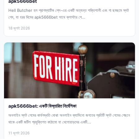
apk5666bet
Hell Butcher হল প্রাগম্যাটিক প্লে-এর একটি অত্যন্ত শক্তিশালী এবং গা ছমছমে স্লট
গেম, যা হরর থিমের apk5666bet সাথে ক্লাস্টার পে...
18 জুলাই 2026
apk5666bet: একটি বিস্তারিত নির্দেশিকা
অনলাইন স্লট গেমের কার্যপদ্ধতি বোঝা অনলাইন ক্যাসিনো জগতের প্রতিটি স্লট গেমের পেছনে
থাকে একটি জটিল প্রযুক্তিগত কাঠামো যা খেলোয়াড়দের একটি...
11 জুলাই 2026