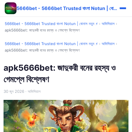
5666bet - 5666bet Trusted বাংলা Notun | বোনাস নতুন ⚡
5666bet - 5666bet Trusted বাংলা Notun | বোনাস নতুন ⚡
›
অফিসিয়াল
›
apk5666bet: জাদুকরী বনের রহস্য ও গেমপ্লে বিশ্লেষণ
5666bet - 5666bet Trusted বাংলা Notun | বোনাস নতুন ⚡
›
অফিসিয়াল
›
apk5666bet: জাদুকরী বনের রহস্য ও গেমপ্লে বিশ্লেষণ
apk5666bet: জাদুকরী বনের রহস্য ও
গেমপ্লে বিশ্লেষণ
30 জুন 2026
· অফিসিয়াল