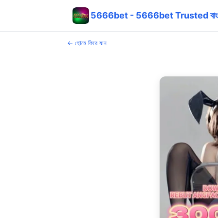
5666bet - 5666bet Trusted বাংলা
← হোমে ফিরে যান